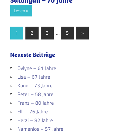
Satdhyan – 70 Jahre
Lesen
Seitennummerierung
Nächste
1
2
3
…
5
»
Beiträge
der
Beiträge
Neueste Beiträge
Ovlyne – 61 Jahre
Lisa – 67 Jahre
Konn – 73 Jahre
Peter – 58 Jahre
Franz – 80 Jahre
Elli – 76 Jahre
Herzi – 82 Jahre
Namenlos – 57 Jahre